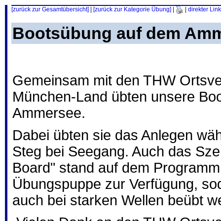
[zurück zur Gesamtübersicht]
|
[zurück zur Kategorie Übung]
|
|
direkter Link
Bootsübung auf dem Am
Gemeinsam mit den THW Ortsver
München-Land übten unsere Boo
Ammersee.
Dabei übten sie das Anlegen wä
Steg bei Seegang. Auch das Sze
Board" stand auf dem Programm.
Übungspuppe zur Verfügung, so
auch bei starken Wellen beübt w