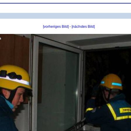
[vorheriges Bild]
-
[nächstes Bild]