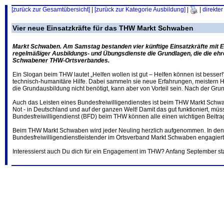
[zurück zur Gesamtübersicht]
|
[zurück zur Kategorie Ausbildung]
|
|
direkter
Vier neue Einsatzkräfte für das THW Markt Schwaben
Markt Schwaben. Am Samstag bestanden vier künftige Einsatzkräfte mit Er
regelmäßiger Ausbildungs- und Übungsdienste die Grundlagen, die die ehre
Schwabener THW-Ortsverbandes.
Ein Slogan beim THW lautet „Helfen wollen ist gut – Helfen können ist besse
technisch-humanitäre Hilfe. Dabei sammeln sie neue Erfahrungen, meistern H
die Grundausbildung nicht benötigt, kann aber von Vorteil sein. Nach der Gr
Auch das Leisten eines Bundesfreiwilligendienstes ist beim THW Markt Schw
Not - in Deutschland und auf der ganzen Welt! Damit das gut funktioniert, m
Bundesfreiwilligendienst (BFD) beim THW können alle einen wichtigen Beitrag
Beim THW Markt Schwaben wird jeder Neuling herzlich aufgenommen. In den 
Bundesfreiwilligendienstleistender im Ortsverband Markt Schwaben engagiert. 
Interessierst auch Du dich für ein Engagement im THW? Anfang September star