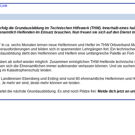
 Link
folg die Grundausbildung im Technischen Hilfswerk (THW). Innerhalb eines ha
namtlich Helfenden im Einsatz brauchen. Nun freuen sie sich auf den Dienst in
r!“ In ca. sechs Monaten lernen neue Helferinnen und Helfer im THW Ortsverband 
erausforderungen und bilden sich in spannenden Lehrgängen fort. Ein technischer
undausbildung steht den Helferinnen und Helfern eine umfangreiche Palette an Fort
aben ab sofort wieder möglich. Zusammen ermöglichen THW-Helfende technische un
üssen sich die Ehrenamtlichen immer aufeinander verlassen können. Und sie suchen
 im Katastrophenschutz leisten.
Landkreisen Ebersberg und Erding sind rund 80 ehrenamtliche Helferinnen und He
Je mehr wir sind, desto mehr können wir leisten.
tet die nächste Grundausbildung. Es sind noch Plätze frei:
Melde dich jetzt an 