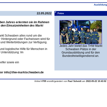
Ausbildung
22.05.2022
Fotos
lben Jahres erlernten sie im Rahmen
 den Einsatzeinheiten des Markt
Markt Schwaben alles rund um die
 Hintergrund oder Fachwissen wird für
- und Weiterbildungen zur Verfügung.
Jedes Jahr bietet das THW Markt
d logistische Hilfe für Menschen in
Schwaben Plätze in der
 Unterstützung: Im
Grundausbildung und für den
Bundesfreiwilligendienst an.
lfer sowie ein
unter info@thw-marktschwaben.de
Artikel
#709
erstellt/geändert von
Paul Scheidt
am
2022-05-22 10:43:02